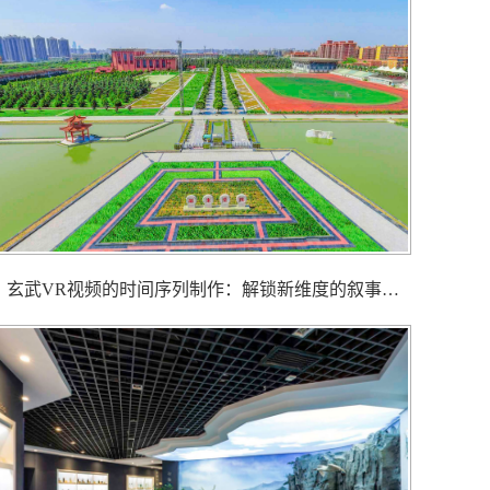
玄武VR视频的时间序列制作：解锁新维度的叙事艺术