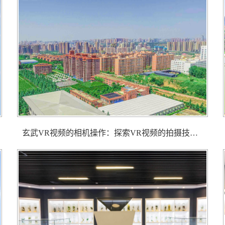
玄武VR视频的相机操作：探索VR视频的拍摄技巧与视角转换器的运用