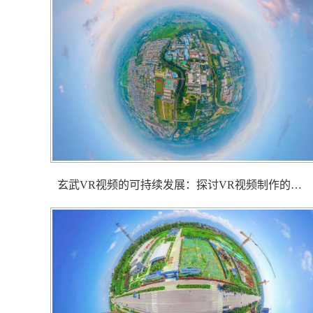
玄武VR视频的可持续发展：探讨VR视频制作的可持续性