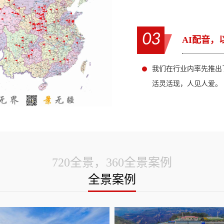
03
AI配音
我们在行业内率先推出
活灵活现，人见人爱。
720全景，360全景案例
全景案例