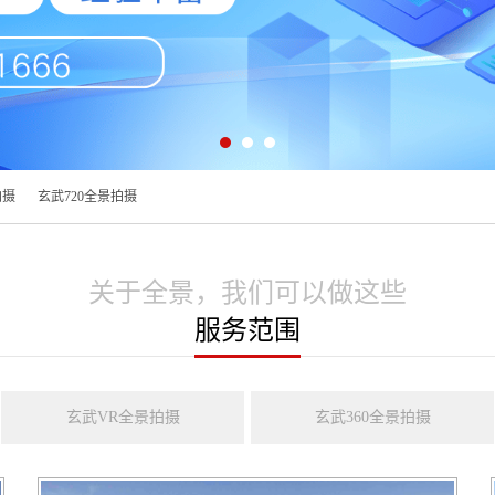
拍摄
玄武720全景拍摄
关于全景，我们可以做这些
服务范围
玄武VR全景拍摄
玄武360全景拍摄