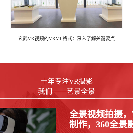
玄武VR视频的VRML格式：深入了解关键要点
十年专注VR摄影
我们——艺景全景
全景视频拍摄，
制作，360全景