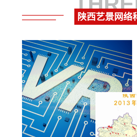
THRE
陕西艺景网络